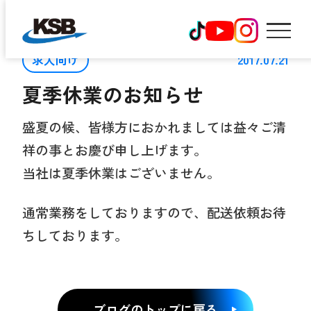
求人向け
2017.07.21
夏季休業のお知らせ
ホーム
盛夏の候、皆様方におかれましては益々ご清
コウショウ物流を知る
祥の事とお慶び申し上げます。
当社は夏季休業はございません。
代表メッセージ
通常業務をしておりますので、配送依頼お待
働く環境を知る
ちしております。
仕事内容を知る
先輩インタビュー
ブログのトップに戻る