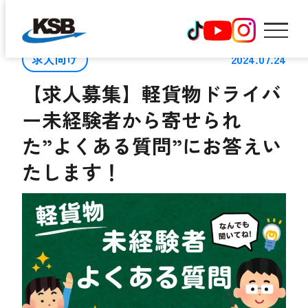
求人向け
2024.07.24
【求人募集】軽貨物ドライバ
ホーム
ー未経験者から寄せられ
た”よくある質問”にお答えい
コウショウ物流を知る
たします！
代表メッセージ
働く環境を知る
仕事内容を知る
先輩インタビュー